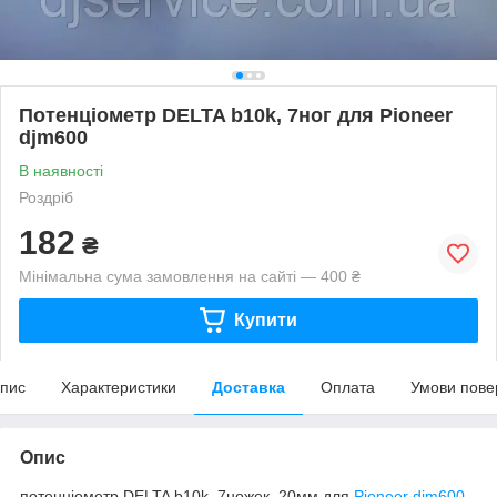
Потенціометр DELTA b10k, 7ног для Pioneer
djm600
В наявності
Роздріб
182
₴
Мінімальна сума замовлення на сайті — 400 ₴
Купити
пис
Характеристики
Доставка
Оплата
Умови пове
Опис
потенціометр DELTA b10k, 7ножек, 20мм для
Pioneer djm600