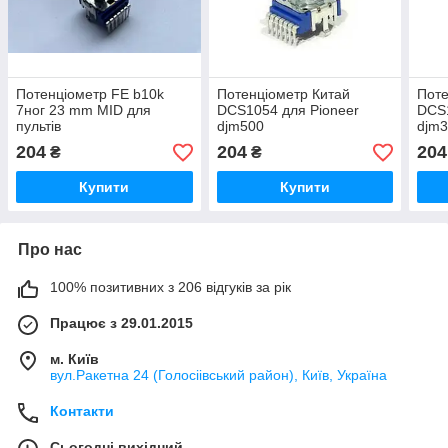
Потенціометр FE b10k
Потенціометр Китай
Поте
7ног 23 mm MID для
DCS1054 для Pioneer
DCS1
пультів
djm500
djm
204
204
204
₴
₴
Купити
Купити
Про нас
100% позитивних з 206 відгуків за рік
Працює з 29.01.2015
м. Київ
вул.Ракетна 24 (Голосіівський район), Київ, Україна
Контакти
Сьогодні вихідний