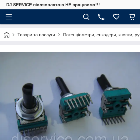
DJ SERVICE пiсляоплатою НЕ працюємо!!!
Товари та послуги
Потенціометри, енкодери, кнопки, ру