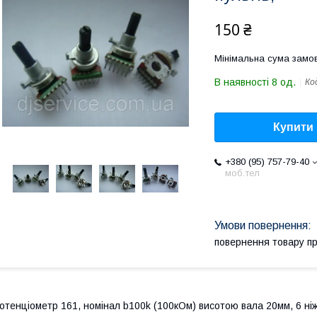
150 ₴
Мінімальна сума замов
В наявності 8 од.
Ко
Купити
+380 (95) 757-79-40
моб.тел
повернення товару п
отенціометр 161, номінал b100k (100кОм) висотою вала 20мм, 6 ніж