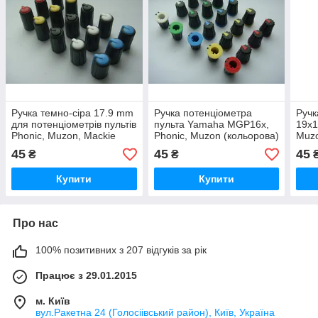
Ручка темно-сіра 17.9 mm
Ручка потенціометра
Ручк
для потенціометрів пультів
пульта Yamaha MGP16x,
19x1
Phonic, Muzon, Mackie
Phonic, Muzon (кольорова)
Muzo
(кольорова)
45
45
45
₴
₴
Купити
Купити
Про нас
100% позитивних з 207 відгуків за рік
Працює з 29.01.2015
м. Київ
вул.Ракетна 24 (Голосіівський район), Київ, Україна