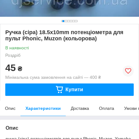
Ручка (сіра) 18.5x10mm потенціометра для
пульт Phonic, Muzon (кольорова)
В наявності
Роздріб
45
₴
Мінімальна сума замовлення на сайті — 400 ₴
Купити
Опис
Характеристики
Доставка
Оплата
Умови 
Опис
ручка (сіра) потенціометрів для пульт Phonic, Muzon, Yamaha