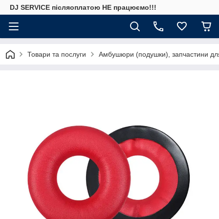
DJ SERVICE пiсляоплатою НЕ працюємо!!!
Товари та послуги
Амбушюри (подушки), запчастини дл