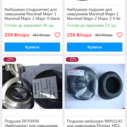
Амбушюри (подушечки) для
Амбушюри подушки для
навушників Marshall Major 1
навушників Marshall Major 1
Marshall Major 2 Major II black
Marshall Major 2 Major 2 II Air
Music Go Play Black
Готово до відправки 46 од.
Готово до відправки 21 од.
258
258
₴/пара
₴/пара
363 ₴/пара
363 ₴/пара
Купити
Купити
–20%
–20%
Подушки RFX3936
Подушки амбушури WNV1142
(Амбушюри) для навушників
для навушників Pioneer HDJ-