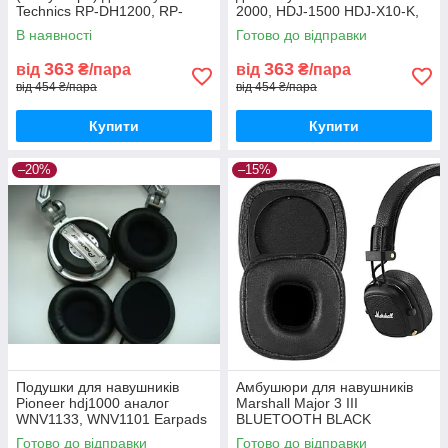
Technics RP-DH1200, RP-
2000, HDJ-1500 HDJ-X10-K,
DH1201, RP-DH1250
HDJ-X5, HDJ-X7
В наявності
Готово до відправки
363
363
від
₴/пара
від
₴/пара
від 454 ₴/пара
від 454 ₴/пара
Купити
Купити
–20%
–15%
Подушки для навушників
Амбушюри для навушників
Pioneer hdj1000 аналог
Marshall Major 3 III
WNV1133, WNV1101 Earpads
BLUETOOTH BLACK
Готово до відправки
Готово до відправки