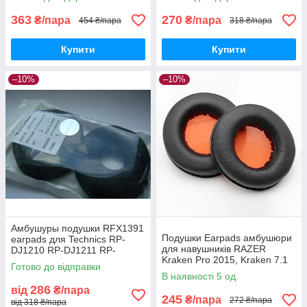
363
270
₴/пара
₴/пара
454 ₴/пара
318 ₴/пара
Купити
Купити
–10%
–10%
Амбушуры подушки RFX1391
Подушки Earpads амбушюри
earpads для Technics RP-
для навушників RAZER
DJ1210 RP-DJ1211 RP-
Kraken Pro 2015, Kraken 7.1
DJ1200 EAH-DJ1200
Готово до відправки
Chroma, USB, Essential
В наявності 5 од.
286
від
₴/пара
245
₴/пара
272 ₴/пара
від 318 ₴/пара