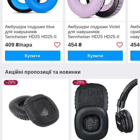
Амбушури подушки blue
Амбушури подушки Violet
Амб
для навушників
для навушників
сіри
Sennheiser HD25 HD25-II
Sennheiser HD25 HD25-II
наву
HD25C-II HD25-13-II
HD25C-II
HD25
409
454
454
₴/пара
₴
HD25SP
Купити
Купити
Акційні пропозиції та новинки
–29%
–29%