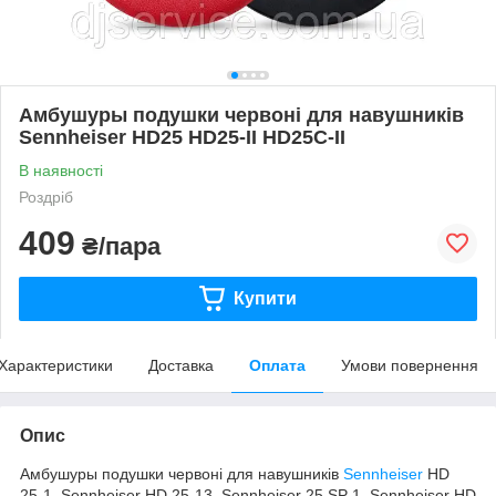
Амбушуры подушки червоні для навушників
Sennheiser HD25 HD25-II HD25C-II
В наявності
Роздріб
409
₴/пара
Купити
Характеристики
Доставка
Оплата
Умови повернення
Опис
Амбушуры подушки червоні для навушників
Sennheiser
HD
25-1, Sennheiser HD 25-13, Sennheiser 25 SP 1, Sennheiser HD