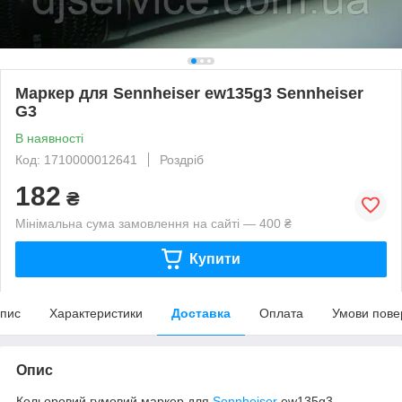
Маркер для Sennheiser ew135g3 Sennheiser
G3
В наявності
Код: 1710000012641
Роздріб
182
₴
Мінімальна сума замовлення на сайті — 400 ₴
Купити
пис
Характеристики
Доставка
Оплата
Умови пове
Опис
Кольоровий гумовий маркер для
Sennheiser
ew135g3