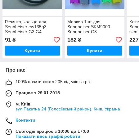
Резинка, кольцо для
Маркер 1шт для
Кліп
Sennheiser ew135g3
Sennheiser SKM9000
Senn
Sennheiser G3 G4
Sennheiser G3
skm
91
182
227
₴
₴
Купити
Купити
Про нас
100% позитивних з 205 відгуків за рік
Працює з 29.01.2015
м. Київ
вул.Ракетна 24 (Голосіівський район), Київ, Україна
Контакти
Сьогодні працює з 10:00 до 17:00
Показати весь графік роботи