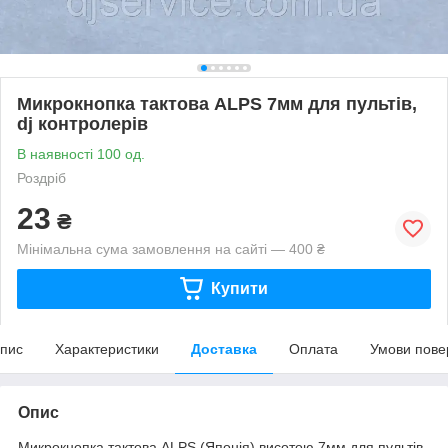
Микрокнопка тактова ALPS 7мм для пультів,
dj контролерів
В наявності 100 од.
Роздріб
23
₴
Мінімальна сума замовлення на сайті — 400 ₴
Купити
пис
Характеристики
Доставка
Оплата
Умови пове
Опис
Микрокнопка тактова ALPS (Японія) висотою 7мм для пультів,