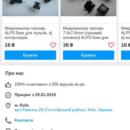
Микрокнопка тактова
Микрокнопка тактова
Микр
ALPS 5мм для пультів, dj
7.8x7.8mm (гумовий
ALPS
контролерів
штовхач) ALPS 5мм для
dj к
пультів, dj контролерів
18
36
18
₴
₴
Купити
Купити
Про нас
100% позитивних з 206 відгуків за рік
Працює з 29.01.2015
м. Київ
вул.Ракетна 24 (Голосіівський район), Київ, Україна
Контакти