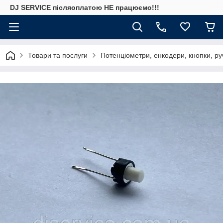
DJ SERVICE пiсляоплатою НЕ працюємо!!!
Товари та послуги
Потенціометри, енкодери, кнопки, ру