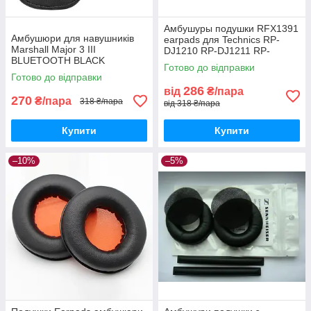
Амбушуры подушки RFX1391
Амбушюри для навушників
earpads для Technics RP-
Marshall Major 3 III
DJ1210 RP-DJ1211 RP-
BLUETOOTH BLACK
DJ1200 EAH-DJ1200
Готово до відправки
Готово до відправки
286
від
₴/пара
270
₴/пара
318 ₴/пара
від 318 ₴/пара
Купити
Купити
–10%
–5%