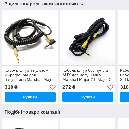
З цим товаром також замовляють
Кабель шнур з пультом
Кабель шнур без пульта
Кабе
мікрофоном для
AUX для навушників
наву
навушників Marshall Major
Marshall Major 2 II Major 3
2 II 
2 II Major 3 Major 4 IV MID
III Major 4 IV Marshall Mid
Mars
318
272
318
₴
₴
ANC Marshall Monitor
Anc Monitor
Mars
Купити
Купити
Подібні товари компанії