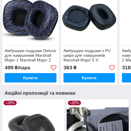
Амбушури подушки Deluxe
Амбушури подушки з PU
Амб
для навушників Marshall
шкіри для навушників
наву
Major 1 Marshall Major 2
Marshall Major 5 V
1 Ma
Major II Air Music Go Play
Bluetooth Black
Air 
499
363
318
₴/пара
₴
Купити
Купити
Акційні пропозиції та новинки
–29%
–20%