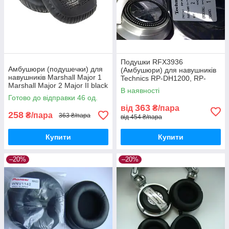
Подушки RFX3936
Амбушюри (подушечки) для
(Амбушюри) для навушників
навушників Marshall Major 1
Technics RP-DH1200, RP-
Marshall Major 2 Major II black
DH1201, RP-DH1250
В наявності
Готово до відправки 46 од.
363
від
₴/пара
258
₴/пара
363 ₴/пара
від 454 ₴/пара
Купити
Купити
–20%
–20%