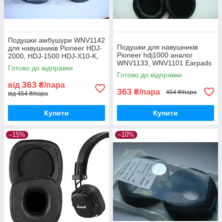
Подушки амбушури WNV1142
Подушки для навушників
для навушників Pioneer HDJ-
Pioneer hdj1000 аналог
2000, HDJ-1500 HDJ-X10-K,
WNV1133, WNV1101 Earpads
HDJ-X5, HDJ-X7
Готово до відправки
Готово до відправки
363
від
₴/пара
363
₴/пара
454 ₴/пара
від 454 ₴/пара
Купити
Купити
–15%
–10%