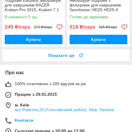
Подушки Earpads амбушюри
Амбушури подушки з
для навушників RAZER
фільтрами для навушників
Kraken Pro 2015, Kraken 7.1
Sennheiser HD25 HD25-II
Chroma, USB, Essential
HD25C-II
В наявності 5 од.
Готово до відправки
245
518
₴/пара
₴/пара
272 ₴/пара
545 ₴/пара
Купити
Купити
Показати ще
Про нас
100% позитивних з 205 відгуків за рік
Працює з 29.01.2015
м. Київ
вул.Ракетна 24 (Голосіівський район), Київ, Україна
Контакти
Сьогодні працює з 10:00 до 17:00