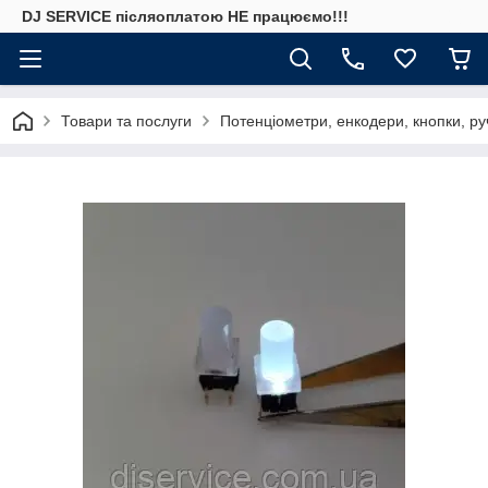
DJ SERVICE пiсляоплатою НЕ працюємо!!!
Товари та послуги
Потенціометри, енкодери, кнопки, ру