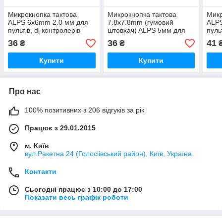
Микрокнопка тактова
Микрокнопка тактова
Микр
ALPS 6x6mm 2.0 мм для
7.8x7.8mm (гумовий
ALP
пультів, dj контролерів
штовхач) ALPS 5мм для
пуль
пультів, dj контролерів
36
36
41
₴
₴
Купити
Купити
Про нас
100% позитивних з 206 відгуків за рік
Працює з 29.01.2015
м. Київ
вул.Ракетна 24 (Голосіівський район), Київ, Україна
Контакти
Сьогодні працює з 10:00 до 17:00
Показати весь графік роботи