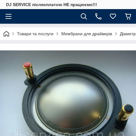
DJ SERVICE пiсляоплатою НЕ працюємо!!!
Товари та послуги
Мембрани для драйверів
Діаметр