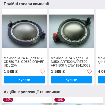
Подібні товари компанії
Мембрана 74.46 для RCF
Мембрана 74.5 для RCF
Мем
CD850-T3, CD860 DRIVER
N850, ART500A ART500
для
HDL 20A
ART 500 A EAW 15410082,
Renkus Heinz
1 589
1 589
4 0
₴
₴
Купити
Купити
Акційні пропозиції та новинки
–10%
–10%