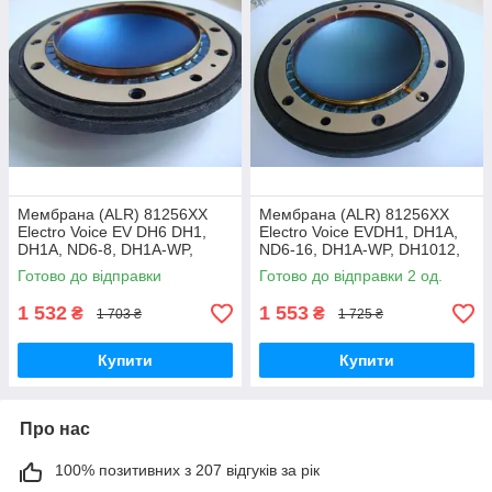
Мембрана (ALR) 81256XX
Мембрана (ALR) 81256XX
Electro Voice EV DH6 DH1,
Electro Voice EVDH1, DH1A,
DH1A, ND6-8, DH1A-WP,
ND6-16, DH1A-WP, DH1012,
DH1012, DH2012, N-DYM-1,
DH2012, N-DYM-1, DH1AM7,
Готово до відправки
Готово до відправки 2 од.
DH1AM7, ADH2012
ADH2012
1 532
1 553
₴
₴
1 703 ₴
1 725 ₴
Купити
Купити
Про нас
100% позитивних з 207 відгуків за рік