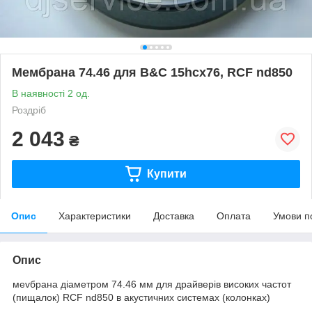
Мембрана 74.46 для B&C 15hcx76, RCF nd850
В наявності 2 од.
Роздріб
2 043
₴
Купити
Опис
Характеристики
Доставка
Оплата
Умови п
Опис
меvбрана діаметром 74.46 мм для драйверів високих частот
(пищалок) RCF nd850 в акустичних системах (колонках)