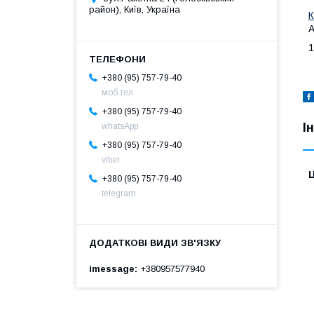
район), Київ, Україна
К
A
1
+380 (95) 757-79-40
моб.тел
+380 (95) 757-79-40
І
whatsApp
+380 (95) 757-79-40
viber
Ц
+380 (95) 757-79-40
telegram
imessage
+380957577940