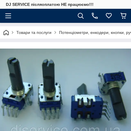
DJ SERVICE пiсляоплатою НЕ працюємо!!!
Товари та послуги
Потенціометри, енкодери, кнопки, ру