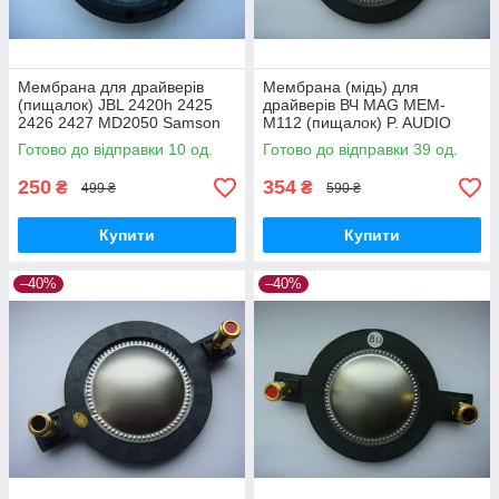
Мембрана для драйверів
Мембрана (мідь) для
(пищалок) JBL 2420h 2425
драйверів ВЧ MAG MEM-
2426 2427 MD2050 Samson
M112 (пищалок) P. AUDIO
CD44T FANE CD150
BM-D440 D450
Готово до відправки 10 од.
Готово до відправки 39 од.
250
354
₴
₴
499 ₴
590 ₴
Купити
Купити
–40%
–40%