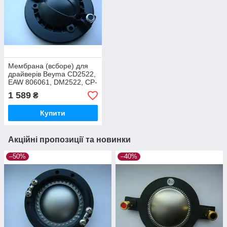
Мембрана (всборе) для
драйверів Beyma CD2522,
EAW 806061, DM2522, CP-
385ND, FR129, FR129Z
1 589
₴
Купити
Акційні пропозиції та новинки
–50%
–40%