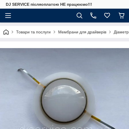
DJ SERVICE пiсляоплатою НЕ працюємо!!!
Товари та послуги
Мембрани для драйверів
Діаметр