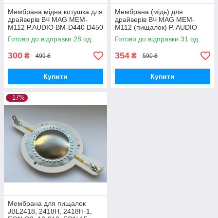
Мембрана мідна котушка для
Мембрана (мідь) для
драйверів ВЧ MAG MEM-
драйверів ВЧ MAG MEM-
M112 P.AUDIO BM-D440 D450
M112 (пищалок) P. AUDIO
BM-D440 D450
Готово до відправки 28 од.
Готово до відправки 31 од.
300
354
₴
₴
499 ₴
590 ₴
Купити
Купити
–17%
Мембрана для пищалок
JBL2418, 2418H, 2418H-1,