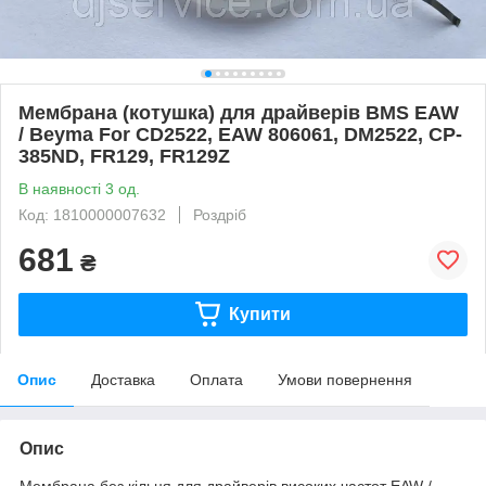
Мембрана (котушка) для драйверів BMS EAW
/ Beyma For CD2522, EAW 806061, DM2522, CP-
385ND, FR129, FR129Z
В наявності 3 од.
Код: 1810000007632
Роздріб
681
₴
Купити
Опис
Доставка
Оплата
Умови повернення
Опис
Мембрана без кільця для драйверів високих частот EAW /