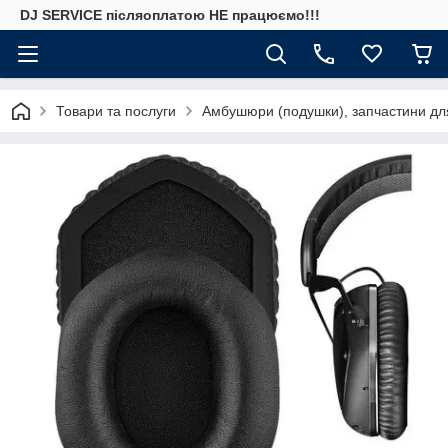
DJ SERVICE пiсляоплатою НЕ працюємо!!!
Товари та послуги
Амбушюри (подушки), запчастини дл