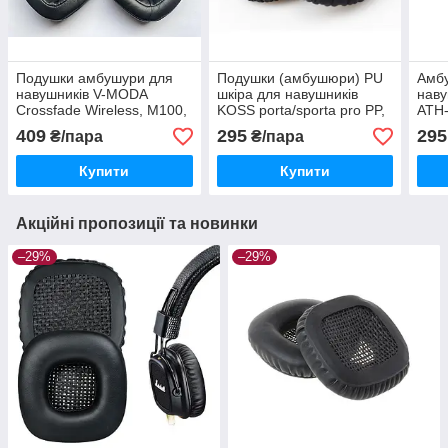
Подушки амбушури для
Подушки (амбушюри) PU
Амб
навушників V-MODA
шкіра для навушників
наву
Crossfade Wireless, M100,
KOSS porta/sporta pro PP,
ATH
LP, LP2
PX200 PX100 PX80
M40
409
295
295
₴/пара
₴/пара
KSC11, KSC17, KSC75,
KTX
Купити
Купити
Акційні пропозиції та новинки
–29%
–29%