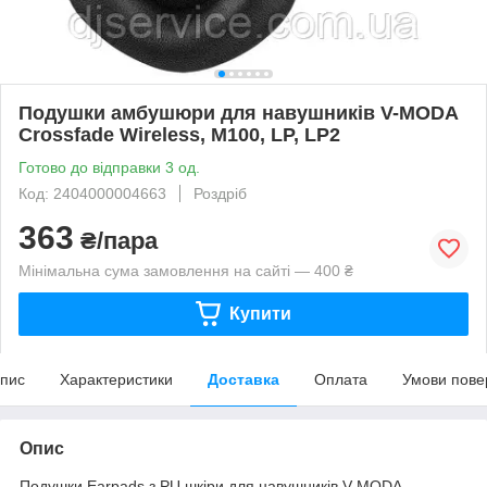
Подушки амбушюри для навушників V-MODA
Crossfade Wireless, M100, LP, LP2
Готово до відправки 3 од.
Код: 2404000004663
Роздріб
363
₴/пара
Мінімальна сума замовлення на сайті — 400 ₴
Купити
пис
Характеристики
Доставка
Оплата
Умови пове
Опис
Подушки Earpads з PU шкіри для навушників V-MODA