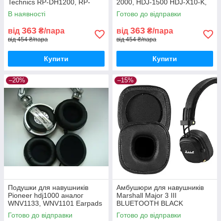
Technics RP-DH1200, RP-
2000, HDJ-1500 HDJ-X10-K,
DH1201, RP-DH1250
HDJ-X5, HDJ-X7
В наявності
Готово до відправки
363
363
від
₴/пара
від
₴/пара
від 454 ₴/пара
від 454 ₴/пара
Купити
Купити
–20%
–15%
Подушки для навушників
Амбушюри для навушників
Pioneer hdj1000 аналог
Marshall Major 3 III
WNV1133, WNV1101 Earpads
BLUETOOTH BLACK
Готово до відправки
Готово до відправки