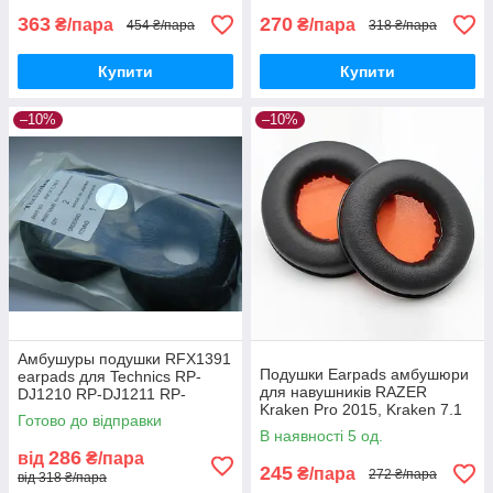
363
270
₴/пара
₴/пара
454 ₴/пара
318 ₴/пара
Купити
Купити
–10%
–10%
Амбушуры подушки RFX1391
Подушки Earpads амбушюри
earpads для Technics RP-
для навушників RAZER
DJ1210 RP-DJ1211 RP-
Kraken Pro 2015, Kraken 7.1
DJ1200 EAH-DJ1200
Готово до відправки
Chroma, USB, Essential
В наявності 5 од.
286
від
₴/пара
245
₴/пара
272 ₴/пара
від 318 ₴/пара