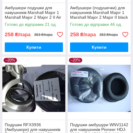
Амбушюри подушки для
Амбушюри (подушечки) для
навушників Marshall Major 1
навушників Marshall Major 1
Marshall Major 2 Major 2 II Air
Marshall Major 2 Major II black
Music Go Play Black
Готово до відправки 21 од.
Готово до відправки 46 од.
258
258
₴/пара
₴/пара
363 ₴/пара
363 ₴/пара
Купити
Купити
–20%
–20%
Подушки RFX3936
Подушки амбушури WNV1142
(Амбушюри) для навушників
для навушників Pioneer HDJ-