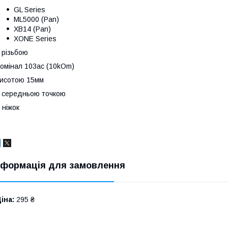
GL Series
ML5000 (Pan)
XB14 (Pan)
XONE Series
 різьбою
омінал 103ac (10kOm)
исотою 15мм
 середньою точкою
 ніжок
нформація для замовлення
іна:
295 ₴