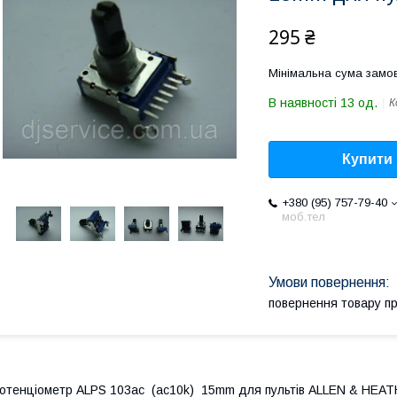
295 ₴
Мінімальна сума замов
В наявності 13 од.
К
Купити
+380 (95) 757-79-40
моб.тел
повернення товару п
отенціометр ALPS 103ac (ac10k) 15mm для пультів ALLEN & HEATH