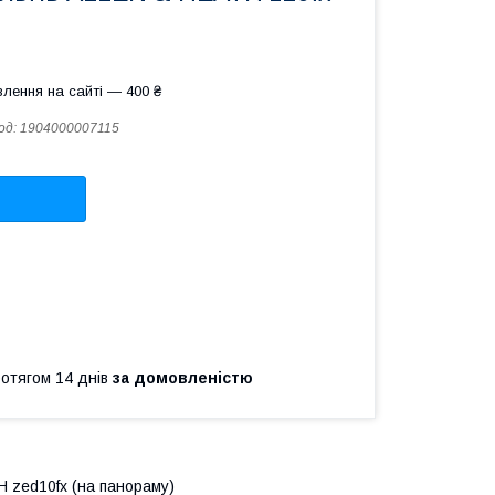
лення на сайті — 400 ₴
од:
1904000007115
ротягом 14 днів
за домовленістю
 zed10fx (на панораму)