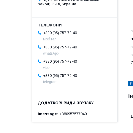
район), Київ, Україна
з
+380 (95) 757-79-40
н
моб.тел
в
+380 (95) 757-79-40
whatsApp
з
+380 (95) 757-79-40
7
viber
+380 (95) 757-79-40
telegram
І
imessage
+380957577940
Ц