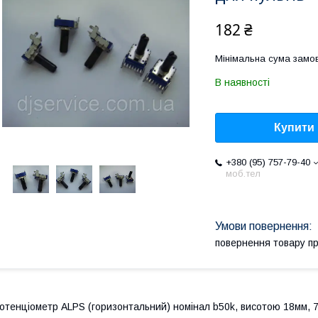
182 ₴
Мінімальна сума замов
В наявності
Купити
+380 (95) 757-79-40
моб.тел
повернення товару п
отенціометр ALPS (горизонтальний) номінал b50k, висотою 18мм, 7