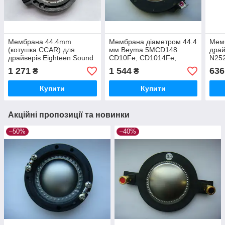
Мембрана 44.4mm
Мембрана діаметром 44.4
Мем
(котушка CCAR) для
мм Beyma 5MCD148
драй
драйверів Eighteen Sound
CD10Fe, CD1014Fe,
N25
18 SOUND nd1040,
CD1014ND для драйверів
EV S
1 271
1 544
636
₴
₴
nd1050, hd1050, nd1090
Купити
Купити
Акційні пропозиції та новинки
–50%
–40%