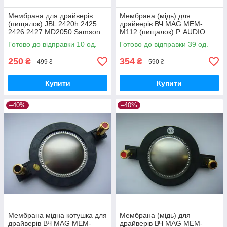
Мембрана для драйверів
Мембрана (мідь) для
(пищалок) JBL 2420h 2425
драйверів ВЧ MAG MEM-
2426 2427 MD2050 Samson
M112 (пищалок) P. AUDIO
CD44T FANE CD150
BM-D440 D450
Готово до відправки 10 од.
Готово до відправки 39 од.
250
354
₴
₴
499 ₴
590 ₴
Купити
Купити
–40%
–40%
Мембрана мідна котушка для
Мембрана (мідь) для
драйверів ВЧ MAG MEM-
драйверів ВЧ MAG MEM-