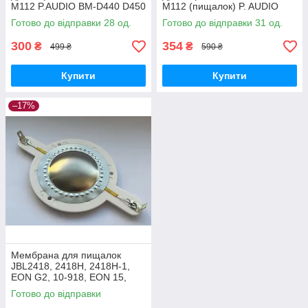
M112 P.AUDIO BM-D440 D450
M112 (пищалок) P. AUDIO
BM-D440 D450
Готово до відправки 28 од.
Готово до відправки 31 од.
300
354
₴
₴
499 ₴
590 ₴
Купити
Купити
–17%
Мембрана для пищалок
JBL2418, 2418H, 2418H-1,
EON G2, 10-918, EON 15,
EON POWER15, MR902,
Готово до відправки
MR905, MR922, MR925