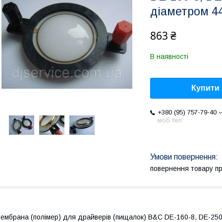
діаметром 4
863 ₴
В наявності
Купити
+380 (95) 757-79-40
моб.тел
повернення товару п
ембрана (полімер) для драйверів (пищалок) B&C DE-160-8, DE-250-