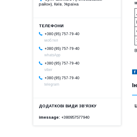
м
район), Київ, Україна
+380 (95) 757-79-40
моб.тел
+380 (95) 757-79-40
B
whatsApp
+380 (95) 757-79-40
viber
+380 (95) 757-79-40
І
telegram
Ц
imessage
+380957577940