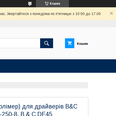
Кошик
ас. Звертайтеся з понеділка по п'ятницю з 10:00 до 17.00
Кошик
олімер) для драйверів B&C
-250-8, B & C DE45