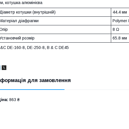
м, котушка алюмінієва
Діаметр котушки (внутрішній)
44.4 мм
Матеріал діафрагми
Polymer 
Опір
8 Ω
Установчий розмір
65.8 мм
&C DE-160-8, DE-250-8, B & C DE45
нформація для замовлення
іна:
863 ₴