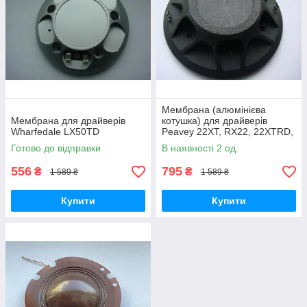
Мембрана (алюмінієва
Мембрана для драйверів
котушка) для драйверів
Wharfedale LX50TD
Peavey 22XT, RX22, 22XTRD,
22A, 22T, 22XT +, 2200
Готово до відправки
В наявності 2 од.
556
795
₴
₴
1 589 ₴
1 589 ₴
Купити
Купити