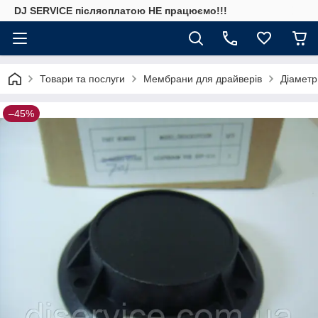
DJ SERVICE пiсляоплатою НЕ працюємо!!!
Товари та послуги
Мембрани для драйверів
Діаметр
–45%