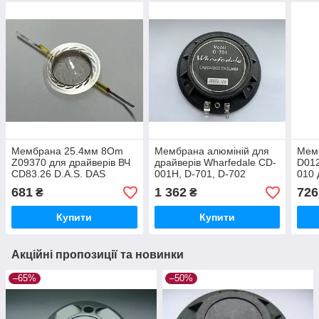
Мембрана 25.4мм 8Om
Мембрана алюміній для
Мем
Z09370 для драйверів ВЧ
драйверів Wharfedale CD-
D012
CD83.26 D.A.S. DAS
001H, D-701, D-702
010 
ARTEC 8,25,26,28 FBT
Diaphragm For Titan 12,
DAS 
681
1 362
726
₴
₴
JOLLY 8, 12, 15 Series
Titan 15, LIX-C15M,
Behr
44T
Купити
Купити
Акційні пропозиції та новинки
–65%
–50%