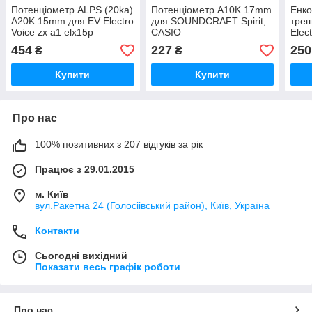
Потенціометр ALPS (20ka)
Потенціометр A10K 17mm
Енко
A20K 15mm для EV Electro
для SOUNDCRAFT Spirit,
трещ
Voice zx a1 elx15p
CASIO
Elec
ES1 
454
227
250
₴
₴
Купити
Купити
Про нас
100% позитивних з 207 відгуків за рік
Працює з 29.01.2015
м. Київ
вул.Ракетна 24 (Голосіівський район), Київ, Україна
Контакти
Сьогодні вихідний
Показати весь графік роботи
Про нас