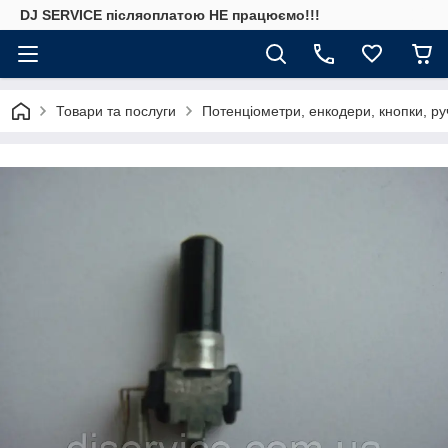
DJ SERVICE пiсляоплатою НЕ працюємо!!!
Товари та послуги
Потенціометри, енкодери, кнопки, ру