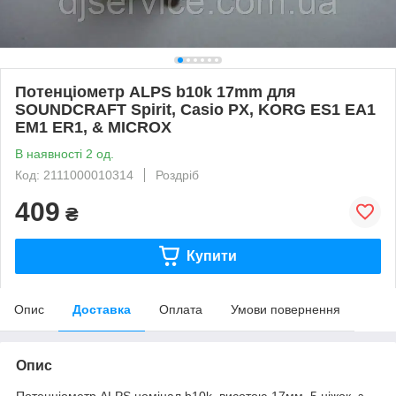
Потенціометр ALPS b10k 17mm для
SOUNDCRAFT Spirit, Casio PX, KORG ES1 EA1
EM1 ER1, & MICROX
В наявності 2 од.
Код: 2111000010314
Роздріб
409
₴
Купити
Опис
Доставка
Оплата
Умови повернення
Опис
Потенціометр ALPS номінал b10k, висотою 17мм, 5 ніжок, з