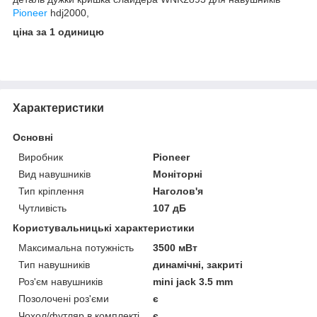
Pioneer
hdj2000,
ціна за 1 одиницю
Характеристики
Основні
Виробник
Pioneer
Вид навушників
Моніторні
Тип кріплення
Наголов'я
Чутливість
107 дБ
Користувальницькі характеристики
Максимальна потужність
3500 мВт
Тип навушників
динамічні, закриті
Роз'єм навушників
mini jack 3.5 mm
Позолочені роз'єми
є
Чохол/футляр в комплекті
є