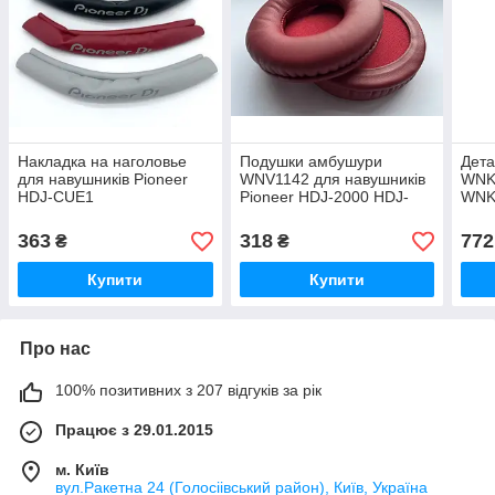
Накладка на наголовье
Подушки амбушури
Дет
для навушників Pioneer
WNV1142 для навушників
WNK
HDJ-CUE1
Pioneer HDJ-2000 HDJ-
WNK
1500 HDJ-X10-K HDJ-X5
Pion
HDJ-X7
363
318
772
₴
₴
Купити
Купити
Про нас
100% позитивних з 207 відгуків за рік
Працює з 29.01.2015
м. Київ
вул.Ракетна 24 (Голосіівський район), Київ, Україна