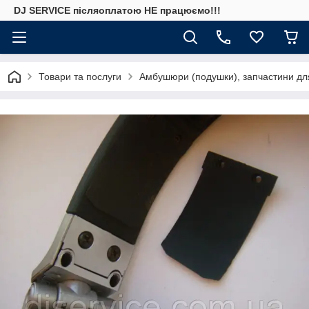
DJ SERVICE пiсляоплатою НЕ працюємо!!!
Товари та послуги
Амбушюри (подушки), запчастини дл