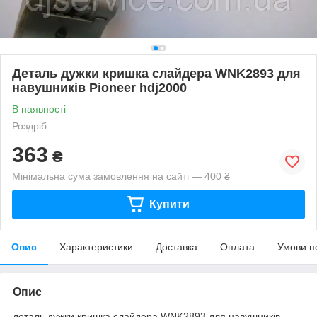
Деталь дужки кришка слайдера WNK2893 для
навушників Pioneer hdj2000
В наявності
Роздріб
363
₴
Мінімальна сума замовлення на сайті — 400 ₴
Купити
Опис
Характеристики
Доставка
Оплата
Умови п
Опис
деталь дужки кришка слайдера WNK2893 для навушників