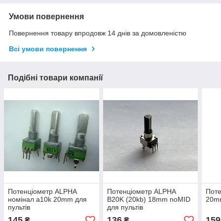
Умови повернення
Повернення товару впродовж 14 днів за домовленістю
Всі умови повернення
Подібні товари компанії
Потенціометр ALPHA
Потенціометр ALPHA
Поте
номінал a10k 20mm для
B20K (20kb) 18mm noMID
20mm
пультів
для пультів
145
136
159
₴
₴