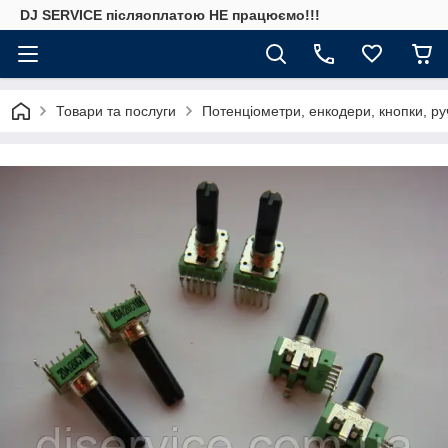
DJ SERVICE пiсляоплатою НЕ працюємо!!!
Товари та послуги
Потенціометри, енкодери, кнопки, ру