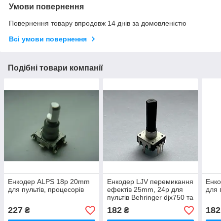
Умови повернення
Повернення товару впродовж 14 днів за домовленістю
Всі умови повернення
Подібні товари компанії
Енкодер ALPS 18p 20mm
Енкодер LJV перемикання
Енк
для пультів, процесорів
ефектів 25mm, 24p для
для 
пультів Behringer djx750 та
ін
227
182
182
₴
₴