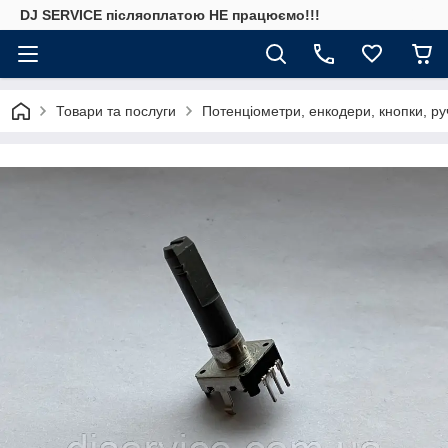
DJ SERVICE пiсляоплатою НЕ працюємо!!!
Товари та послуги
Потенціометри, енкодери, кнопки, ру