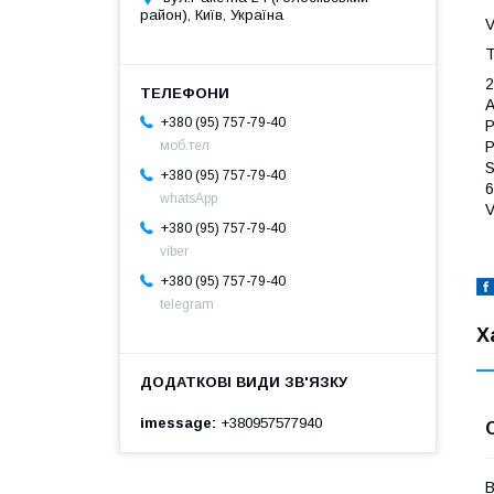
район), Київ, Україна
V
Т
2
A
+380 (95) 757-79-40
P
моб.тел
P
S
+380 (95) 757-79-40
6
whatsApp
V
+380 (95) 757-79-40
viber
+380 (95) 757-79-40
telegram
Х
imessage
+380957577940
В