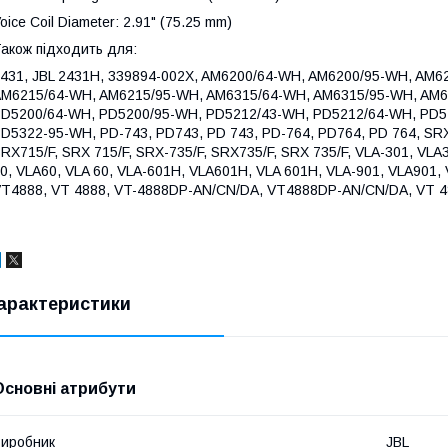
oice Coil Diameter: 2.91" (75.25 mm)
акож підходить для:
431, JBL 2431H, 339894-002X, AM6200/64-WH, AM6200/95-WH, AM
M6215/64-WH, AM6215/95-WH, AM6315/64-WH, AM6315/95-WH, AM6
D5200/64-WH, PD5200/95-WH, PD5212/43-WH, PD5212/64-WH, PD5
D5322-95-WH, PD-743, PD743, PD 743, PD-764, PD764, PD 764, SR
RX715/F, SRX 715/F, SRX-735/F, SRX735/F, SRX 735/F, VLA-301, VLA
0, VLA60, VLA 60, VLA-601H, VLA601H, VLA 601H, VLA-901, VLA901,
T4888, VT 4888, VT-4888DP-AN/CN/DA, VT4888DP-AN/CN/DA, VT 
арактеристики
Основні атрибути
иробник
JBL