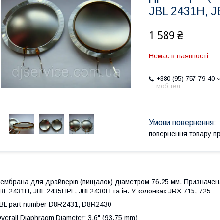
JBL 2431H, 
1 589 ₴
Немає в наявності
+380 (95) 757-79-40
моб.тел
повернення товару п
ембрана для драйверів (пищалок) діаметром 76.25 мм. Призначена
BL 2431H, JBL 2435HPL, JBL2430H та ін. У колонках JRX 715, 725
BL part number D8R2431, D8R2430
verall Diaphragm Diameter: 3.6" (93.75 mm)