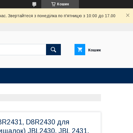
Кошик
ас. Звертайтеся з понеділка по п'ятницю з 10:00 до 17.00
Кошик
R2431, D8R2430 для
ищалок) JBL2430, JBL 2431,