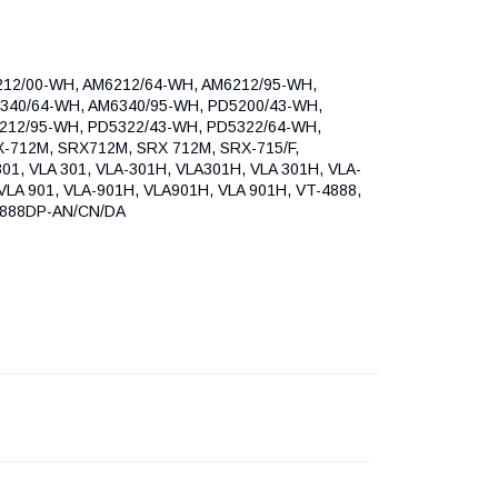
6212/00-WH, AM6212/64-WH, AM6212/95-WH,
340/64-WH, AM6340/95-WH, PD5200/43-WH,
212/95-WH, PD5322/43-WH, PD5322/64-WH,
X-712M, SRX712M, SRX 712M, SRX-715/F,
301, VLA 301, VLA-301H, VLA301H, VLA 301H, VLA-
 VLA 901, VLA-901H, VLA901H, VLA 901H, VT-4888,
4888DP-AN/CN/DA