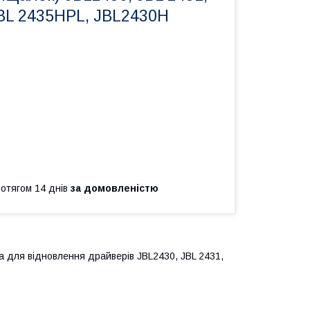
JBL 2435HPL, JBL2430H
ротягом 14 днів
за домовленістю
 для відновлення драйверів JBL2430, JBL 2431,