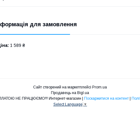
нформація для замовлення
іна:
1 589 ₴
Сайт створений на маркетплейсі
Prom.ua
Продавець на Bigl.ua
DJSERVICE ПІСЛЯОПЛАТОЮ НЕ ПРАЦЮЄМО!!! Интернет-магазин |
Поскаржитися на контент
|
Полі
Select Language
▼