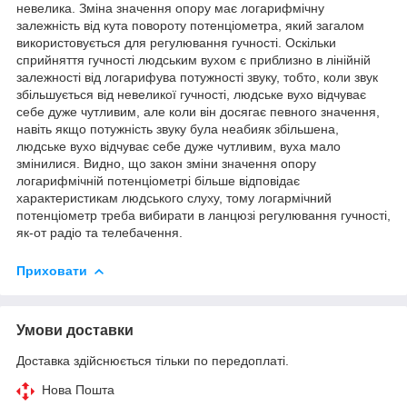
невелика. Зміна значення опору має логарифмічну
залежність від кута повороту потенціометра, який загалом
використовується для регулювання гучності. Оскільки
сприйняття гучності людським вухом є приблизно в лінійній
залежності від логарифува потужності звуку, тобто, коли звук
збільшується від невеликої гучності, людське вухо відчуває
себе дуже чутливим, але коли він досягає певного значення,
навіть якщо потужність звуку була неабияк збільшена,
людське вухо відчуває себе дуже чутливим, вуха мало
змінилися. Видно, що закон зміни значення опору
логарифмічній потенціометрі більше відповідає
характеристикам людського слуху, тому логармічний
потенціометр треба вибирати в ланцюзі регулювання гучності,
як-от радіо та телебачення.
Приховати
Умови доставки
Доставка здійснюється тільки по передоплаті.
Нова Пошта