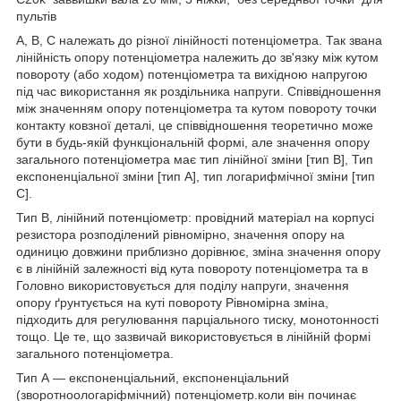
пультів
A, B, C належать до різної лінійності потенціометра. Так звана
лінійність опору потенціометра належить до зв'язку між кутом
повороту (або ходом) потенціометра та вихідною напругою
під час використання як роздільника напруги. Співвідношення
між значенням опору потенціометра та кутом повороту точки
контакту ковзної деталі, це співвідношення теоретично може
бути в будь-якій функціональній формі, але значення опору
загального потенціометра має тип лінійної зміни [тип B], Тип
експоненціальної зміни [тип A], тип логарифмічної зміни [тип
C].
Тип B, лінійний потенціометр: провідний матеріал на корпусі
резистора розподілений рівномірно, значення опору на
одиницю довжини приблизно дорівнює, зміна значення опору
є в лінійній залежності від кута повороту потенціометра та в
Головно використовується для поділу напруги, значення
опору ґрунтується на куті повороту Рівномірна зміна,
підходить для регулювання парціального тиску, монотонності
тощо. Це те, що зазвичай використовується в лінійній формі
загального потенціометра.
Тип А — експоненціальний, експоненціальний
(зворотноологаріфмічний) потенціометр.коли він починає