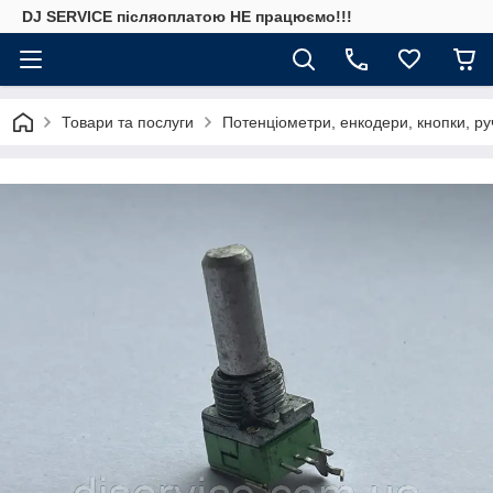
DJ SERVICE пiсляоплатою НЕ працюємо!!!
Товари та послуги
Потенціометри, енкодери, кнопки, ру