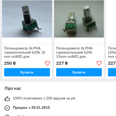
Потенціометр ALPHA
Потенціометр ALPHA
Поте
горизонтальний b20k 15
горизонтальний b20k
(20k
mm noMID для
15mm noMID для
mm n
контролерів, TILTA
контролерів, TILTA
Voic
250
227
227
₴
₴
Nucleus-M
Nucleus-M
Купити
Купити
Про нас
100% позитивних з 206 відгуків за рік
Працює з 29.01.2015