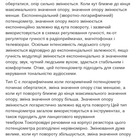
обертатися, опір сильно змінюється. Коли кут ближче до кінця
максимального значення опору, значення опору змінюється
менше. Експоненціальний (зворотно-логарифмічний)
потенціометр, значення опору якого змінюється
експоненційно залежно від кута повороту, і зазвичай
використовується в схемах регулювання гучності, як-от
регулятори гучності в радіоприймачах, магнітофонах і
телевізорах. Оскільки інтенсивність людського слуху
змінюється відповідно до експоненціальної залежності, якщо
гучність модуляції змінюється експоненціально зі значенням
опору, звук, чутний людським вухом, здається стабільним і
комфортним. Отже, цей потенціометр підходить для схеми
керування тональністю аудіосхеми.
Тип C є логарифмічним.коли логаримічний потенціометр
починає обертатися, зміна значення опору стає меншою, а
коли кут повороту ближче до кінця максимального значення
опору, зміна значення опору більша. Значення опору
змінюється логаристично залежно від кута повороту.Цей тип
потенціометра загалом використовується в інструментах, а
також підходить для ланцюгового керування
тембром.Токопровідні речовини на корпусі резистора цього
потенціометра розподілені нерівномірно. Змінювання дуже
велике, коли кут повороту збільшується, зміна значення опору