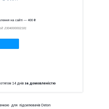
лення на сайті — 400 ₴
од:
2304000002181
ротягом 14 днів
за домовленістю
качкою для підсилювачів Deton