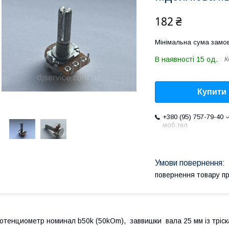
182 ₴
Мінімальна сума замов
В наявності 15 од.
К
Купити
+380 (95) 757-79-40
моб.тел
повернення товару п
отенциометр номинал b50k (50kOm), заввишки вала 25 мм із тріс