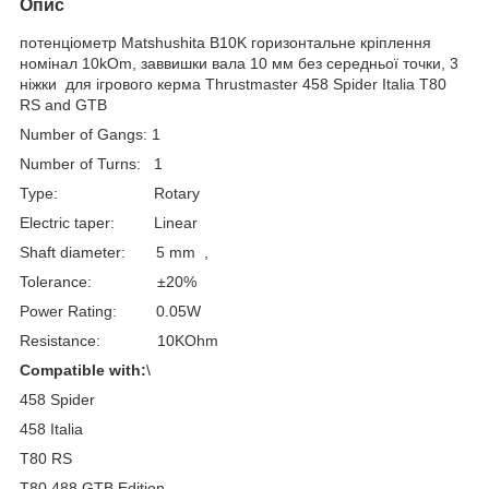
Опис
потенціометр Matshushita B10K горизонтальне кріплення
номінал 10kOm, заввишки вала 10 мм без середньої точки, 3
ніжки для ігрового керма Thrustmaster 458 Spider Italia T80
RS and GTB
Number of Gangs: 1
Number of Turns: 1
Type: Rotary
Electric taper: Linear
Shaft diameter: 5 mm ,
Tolerance: ±20%
Power Rating: 0.05W
Resistance: 10KOhm
Compatible with:
\
458 Spider
458 Italia
T80 RS
T80 488 GTB Edition