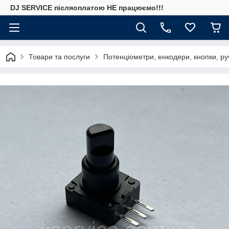
DJ SERVICE пiсляоплатою НЕ працюємо!!!
Товари та послуги
Потенціометри, енкодери, кнопки, ру