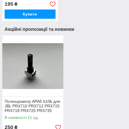
Thrustmaster 458 Spider
195
₴
Italia T80 RS T80 488 GTB
Edi
Купити
Акційні пропозиції та новинки
Потенціометр APAE b10k для
JBL PRX710 PRX712 PRX715
PRX718 PRX725 PRX735
PRX815 PRX835 PRX825
В наявності 11 од.
250
₴