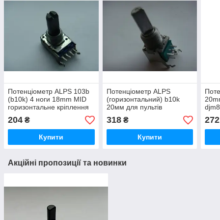
Потенціометр ALPS 103b
Потенціометр ALPS
Поте
(b10k) 4 ноги 18mm MID
(горизонтальний) b10k
20mm
горизонтальне кріплення
20мм для пультів
djm8
для пультів
Rola
204
318
272
₴
₴
Купити
Купити
Акційні пропозиції та новинки