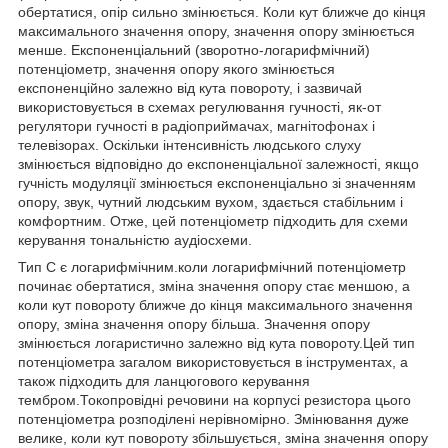
обертатися, опір сильно змінюється. Коли кут ближче до кінця
максимального значення опору, значення опору змінюється
менше. Експоненціальний (зворотно-логарифмічний)
потенціометр, значення опору якого змінюється
експоненційно залежно від кута повороту, і зазвичай
використовується в схемах регулювання гучності, як-от
регулятори гучності в радіоприймачах, магнітофонах і
телевізорах. Оскільки інтенсивність людського слуху
змінюється відповідно до експоненціальної залежності, якщо
гучність модуляції змінюється експоненціально зі значенням
опору, звук, чутний людським вухом, здається стабільним і
комфортним. Отже, цей потенціометр підходить для схеми
керування тональністю аудіосхеми.
Тип C є логарифмічним.коли логарифмічний потенціометр
починає обертатися, зміна значення опору стає меншою, а
коли кут повороту ближче до кінця максимального значення
опору, зміна значення опору більша. Значення опору
змінюється логаристично залежно від кута повороту.Цей тип
потенціометра загалом використовується в інструментах, а
також підходить для ланцюгового керування
тембром.Токопровідні речовини на корпусі резистора цього
потенціометра розподілені нерівномірно. Змінювання дуже
велике, коли кут повороту збільшується, зміна значення опору