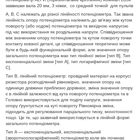
заввишки вала 20 мм, 3 ніжки, со средней точкой для пультів
A, B, C належать до різної лінійності потенціометра. Так звана
лінійність опору потенціометра належить до зв'язку між кутом
повороту (або ходом) потенціометра та вихідною напругою
під час використання як роздільника напруги. Співвідношення
між значенням опору потенціометра та кутом повороту точки
контакту ковзної деталі, це співвідношення теоретично може
бути в будь-якій функціональній формі, але значення опору
загального потенціометра має тип лінійної зміни [тип B], Тип
експоненціальної зміни [тип A], тип логарифмічної зміни [тип
C].
Тип B, лінійний потенціометр: провідний матеріал на корпусі
резистора розподілений рівномірно, значення опору на
одиницю довжини приблизно дорівнює, зміна значення опору
є в лінійній залежності від кута повороту потенціометра та в
Головно використовується для поділу напруги, значення
опору ґрунтується на куті повороту Рівномірна зміна,
підходить для регулювання парціального тиску, монотонності
тощо. Це те, що зазвичай використовується в лінійній формі
загального потенціометра.
Тип А — експоненціальний, експоненціальний
(зворотноологаріфмічний) потенціометр.коли він починає