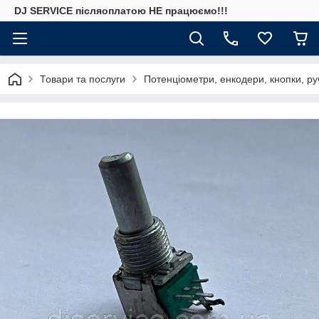
DJ SERVICE пiсляоплатою НЕ працюємо!!!
Товари та послуги
Потенціометри, енкодери, кнопки, ру