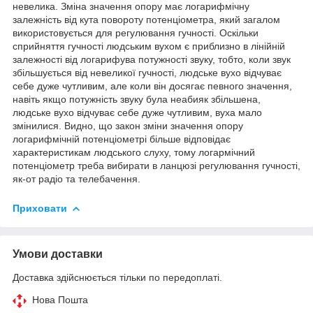
невелика. Зміна значення опору має логарифмічну
залежність від кута повороту потенціометра, який загалом
використовується для регулювання гучності. Оскільки
сприйняття гучності людським вухом є приблизно в лінійній
залежності від логарифува потужності звуку, тобто, коли звук
збільшується від невеликої гучності, людське вухо відчуває
себе дуже чутливим, але коли він досягає певного значення,
навіть якщо потужність звуку була неабияк збільшена,
людське вухо відчуває себе дуже чутливим, вуха мало
змінилися. Видно, що закон зміни значення опору
логарифмічній потенціометрі більше відповідає
характеристикам людського слуху, тому логармічний
потенціометр треба вибирати в ланцюзі регулювання гучності,
як-от радіо та телебачення.
Приховати
Умови доставки
Доставка здійснюється тільки по передоплаті.
Нова Пошта