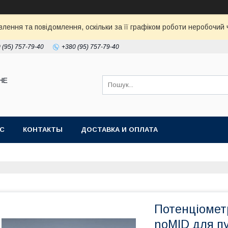
ення та повідомлення, оскільки за її графіком роботи неробочий ч
 (95) 757-79-40
+380 (95) 757-79-40
НЕ
АС
КОНТАКТЫ
ДОСТАВКА И ОПЛАТА
Потенціомет
noMID для п