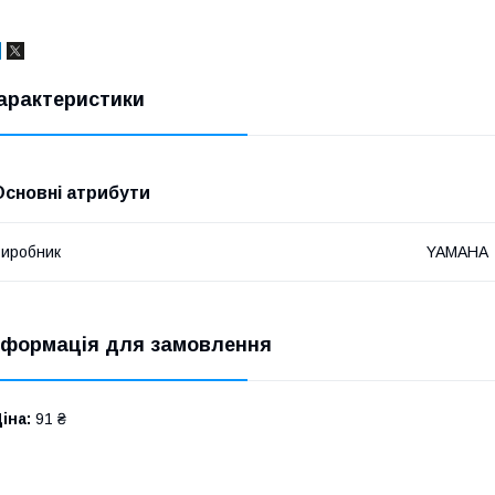
арактеристики
Основні атрибути
иробник
YAMAHA
нформація для замовлення
іна:
91 ₴