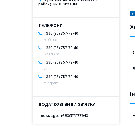
район), Київ, Україна
Х
+380 (95) 757-79-40
моб.тел
+380 (95) 757-79-40
whatsApp
+380 (95) 757-79-40
В
viber
+380 (95) 757-79-40
telegram
І
Ц
imessage
+380957577940