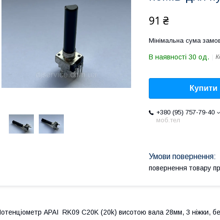
91 ₴
Мінімальна сума замов
В наявності 30 од.
К
Купити
+380 (95) 757-79-40
моб.тел
повернення товару п
отенціометр APAI RK09 C20K (20k) висотою вала 28мм, 3 ніжки, бе