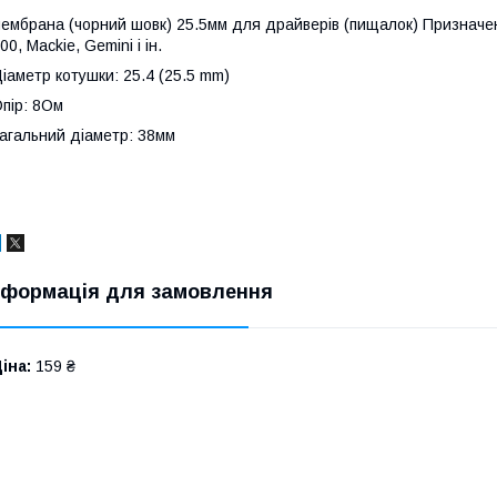
ембрана (чорний шовк) 25.5мм для драйверів (пищалок) Призначена
00, Mackie, Gemini і ін.
іаметр котушки: 25.4 (25.5 mm)
пір: 8Ом
агальний діаметр: 38мм
нформація для замовлення
іна:
159 ₴