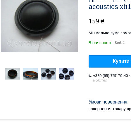
acoustics xti
159 ₴
Мінімальна сума замов
В наявності
Код:
1
Купити
+380 (95) 757-79-40
моб.тел
повернення товару п