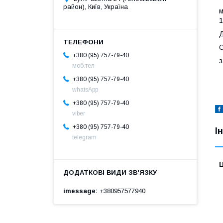
район), Київ, Україна
м
1
Д
О
+380 (95) 757-79-40
з
моб.тел
+380 (95) 757-79-40
whatsApp
+380 (95) 757-79-40
viber
+380 (95) 757-79-40
І
telegram
Ц
imessage
+380957577940