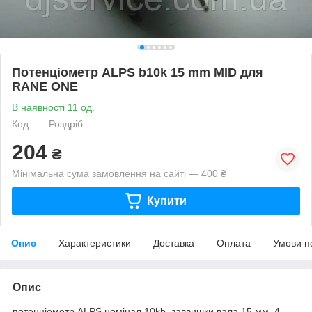
Потенціометр ALPS b10k 15 mm MID для
RANE ONE
В наявності 11 од.
Код:
Роздріб
204
₴
Мінімальна сума замовлення на сайті — 400 ₴
Купити
Опис
Характеристики
Доставка
Оплата
Умови п
Опис
потенціометр ALPS номінал 10kb заввишки вала 15 мм, 4