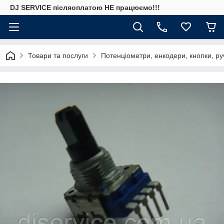
DJ SERVICE пiсляоплатою НЕ працюємо!!!
Товари та послуги
Потенціометри, енкодери, кнопки, ру