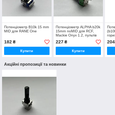
Потенціометр B10k 15 mm
Потенціометр ALPHA b20k
Поте
MID для RANE One
15mm noMID для RCF,
(b10
Mackie Onyx 1.2, пультів
гори
Vestax RANE TTM-56s
для 
182
227
204
₴
₴
Купити
Купити
Акційні пропозиції та новинки