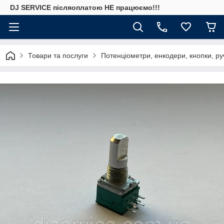
DJ SERVICE пiсляоплатою НЕ працюємо!!!
Товари та послуги
Потенціометри, енкодери, кнопки, ру