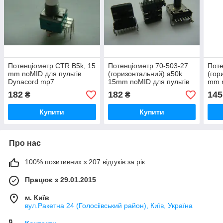
Потенціометр CTR B5k, 15
Потенціометр 70-503-27
Поте
mm noMID для пультів
(горизонтальний) a50k
(гор
Dynacord mp7
15mm noMID для пультів
mm n
коло
182
182
145
₴
₴
Купити
Купити
Про нас
100% позитивних з 207 відгуків за рік
Працює з 29.01.2015
м. Київ
вул.Ракетна 24 (Голосіівський район), Київ, Україна