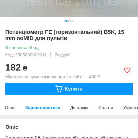
Потенціометр FE (горизонтальний) B5K, 15
mm noMID для пультів
В наявності 6 од.
Код: 2505000003011
Роздріб
182
₴
Мінімальна сума замовлення на сайті — 400 ₴
Купити
Опис
Характеристики
Доставка
Оплата
Умови 
Опис
Потенціометр FE (горизонтальний) номинал b5k заввишки