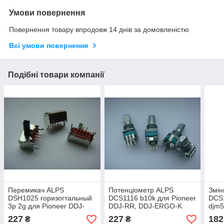
Умови повернення
Повернення товару впродовж 14 днів за домовленістю
Всі умови повернення
Подібні товари компанії
Перемикач ALPS
Потенціометр ALPS
Змін
DSH1025 горизогтальный
DCS1116 b10k для Pioneer
DCS1
3p 2g для Pioneer DDJ-
DDJ-RR, DDJ-ERGO-K
djm5
ERGO DDJ-RR DDJ-S1
DDJ-ERGO-V DDJ-SR2
t1 
227
227
182
₴
₴
DDJ-SR 2 DDJ-T1 DJM-
DDJ-T1 DJM-750MK2 XDJ-
TRI