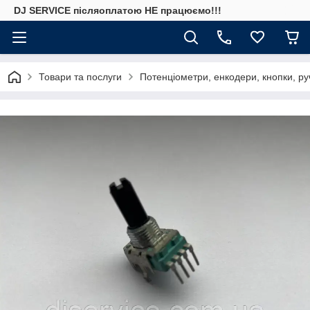
DJ SERVICE пiсляоплатою НЕ працюємо!!!
Товари та послуги
Потенціометри, енкодери, кнопки, ру