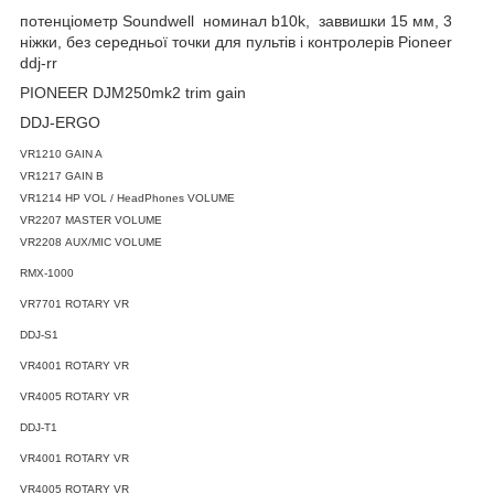
потенціометр Soundwell номинал b10k, заввишки 15 мм, 3
ніжки, без середньої точки для пультів і контролерів Pioneer
ddj-rr
PIONEER DJM250mk2 trim gain
DDJ-ERGO
VR1210 GAIN A
VR1217 GAIN B
VR1214 HP VOL / HeadPhones VOLUME
VR2207 MASTER VOLUME
VR2208 AUX/MIC VOLUME
RMX-1000
VR7701 ROTARY VR
DDJ-S1
VR4001 ROTARY VR
VR4005 ROTARY VR
DDJ-T1
VR4001 ROTARY VR
VR4005 ROTARY VR