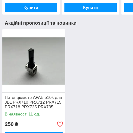
2000
RX
TRI
Купити
Купити
Акційні пропозиції та новинки
Потенціометр APAE b10k для
JBL PRX710 PRX712 PRX715
PRX718 PRX725 PRX735
PRX815 PRX835 PRX825
В наявності 11 од.
250
₴