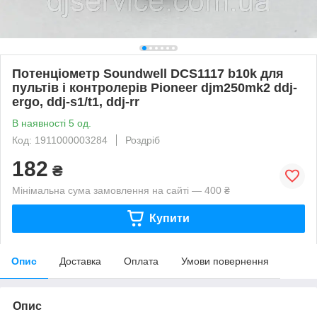
Потенціометр Soundwell DCS1117 b10k для
пультів і контролерів Pioneer djm250mk2 ddj-
ergo, ddj-s1/t1, ddj-rr
В наявності 5 од.
Код: 1911000003284
Роздріб
182
₴
Мінімальна сума замовлення на сайті — 400 ₴
Купити
Опис
Доставка
Оплата
Умови повернення
Опис