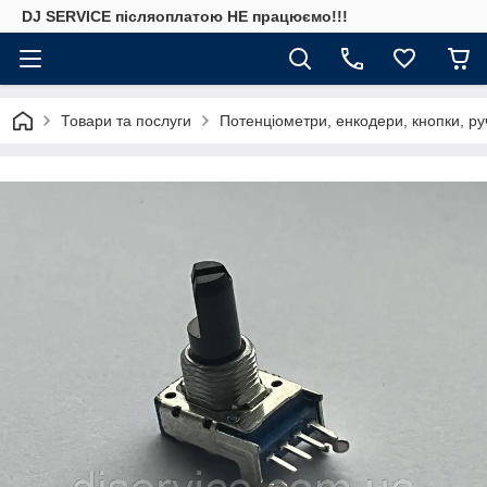
DJ SERVICE пiсляоплатою НЕ працюємо!!!
Товари та послуги
Потенціометри, енкодери, кнопки, ру