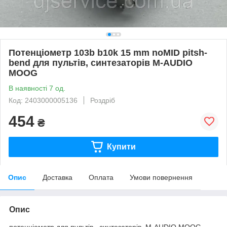
Потенціометр 103b b10k 15 mm noMID pitsh-
bend для пультів, синтезаторів M-AUDIO
MOOG
В наявності 7 од.
Код: 2403000005136
Роздріб
454
₴
Купити
Опис
Доставка
Оплата
Умови повернення
Опис
потенціометр для пультів, синтезаторів M-AUDIO MOOG