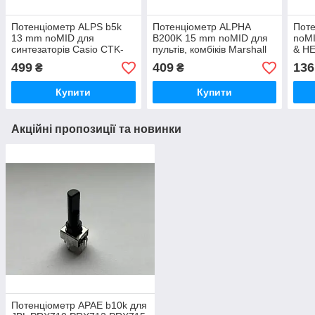
Потенціометр ALPS b5k
Потенціометр ALPHA
Пот
13 mm noMID для
B200K 15 mm noMID для
noMI
синтезаторів Casio CTK-
пультів, комбіків Marshall
& H
4000
VS
синт
499
409
136
₴
₴
Купити
Купити
Акційні пропозиції та новинки
Потенціометр APAE b10k для