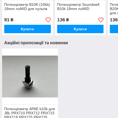
Потенціометр B10K (10kb)
Потенціометр Soundwell
Пот
18mm noMID для пультів
B10k 18mm noMID
B20K
для 
91
136
136
₴
₴
Купити
Купити
Акційні пропозиції та новинки
Потенціометр APAE b10k для
JBL PRX710 PRX712 PRX715
PRX718 PRX725 PRX735