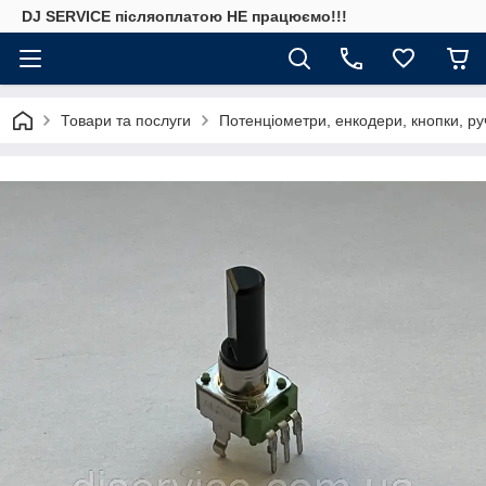
DJ SERVICE пiсляоплатою НЕ працюємо!!!
Товари та послуги
Потенціометри, енкодери, кнопки, ру