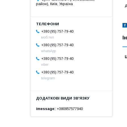
район), Київ, Україна
д
+380 (95) 757-79-40
І
моб.тел
+380 (95) 757-79-40
whatsApp
Ц
+380 (95) 757-79-40
viber
+380 (95) 757-79-40
telegram
imessage
+380957577940