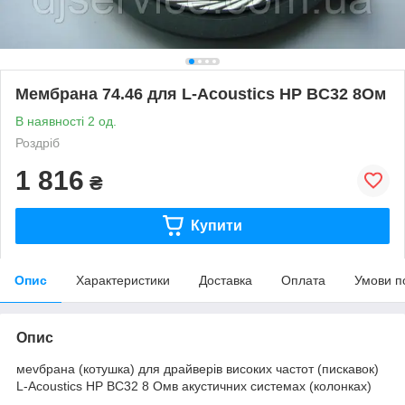
Мембрана 74.46 для L-Acoustics HP BC32 8Ом
В наявності 2 од.
Роздріб
1 816
₴
Купити
Опис
Характеристики
Доставка
Оплата
Умови п
Опис
меvбрана (котушка) для драйверів високих частот (пискавок)
L-Acoustics HP BC32 8 Омв акустичних системах (колонках)