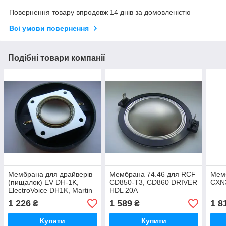
Повернення товару впродовж 14 днів за домовленістю
Всі умови повернення
Подібні товари компанії
Мембрана для драйверів
Мембрана 74.46 для RCF
Мем
(пищалок) EV DH-1K,
CD850-T3, CD860 DRIVER
CXN
ElectroVoice DH1K, Martin
HDL 20A
Audio DCD012 L'acoustics
1 226
1 589
1 8
₴
₴
HP BC12
Купити
Купити