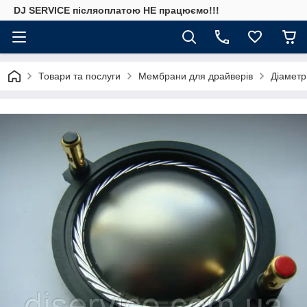
DJ SERVICE пiсляоплатою НЕ працюємо!!!
Товари та послуги
Мембрани для драйверів
Діаметр