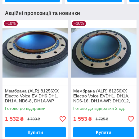
Акційні пропозиції та новинки
–10%
–10%
Мембрана (ALR) 81256XX
Мембрана (ALR) 81256XX
Electro Voice EV DH6 DH1,
Electro Voice EVDH1, DH1A,
DH1A, ND6-8, DH1A-WP,
ND6-16, DH1A-WP, DH1012,
DH1012, DH2012, N-DYM-1,
DH2012, N-DYM-1, DH1AM7,
Готово до відправки
Готово до відправки 2 од.
DH1AM7, ADH2012
ADH2012
1 532
1 553
₴
₴
1 703 ₴
1 725 ₴
Купити
Купити