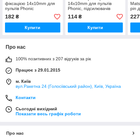
фіксацією 14x10mm для
14x10mm для пультів
Mats
пультів Phonic
Phonic, підсилювачів
pin 
Technics SU-VX700
підс
182
114
227
₴
₴
Купити
Купити
Про нас
100% позитивних з 207 відгуків за рік
Працює з 29.01.2015
м. Київ
вул.Ракетна 24 (Голосіівський район), Київ, Україна
Контакти
Сьогодні вихідний
Показати весь графік роботи
Про нас