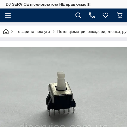
DJ SERVICE пiсляоплатою НЕ працюємо!!!
Товари та послуги
Потенціометри, енкодери, кнопки, ру