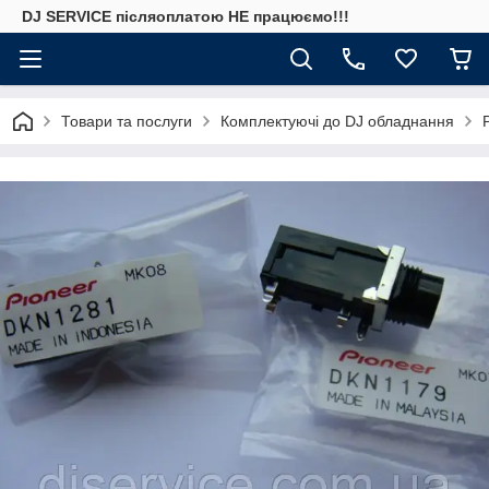
DJ SERVICE пiсляоплатою НЕ працюємо!!!
Товари та послуги
Комплектуючі до DJ обладнання