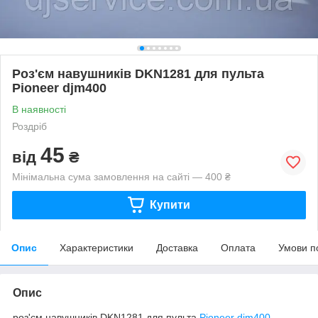
Роз'єм навушників DKN1281 для пульта
Pioneer djm400
В наявності
Роздріб
45
від
₴
Мінімальна сума замовлення на сайті — 400 ₴
Купити
Опис
Характеристики
Доставка
Оплата
Умови п
Опис
роз'єм навушників DKN1281 для пульта
Pioneer djm400
,