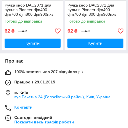
Ручка кноб DAC2371 для
Ручка кноб DAC2371 для
пультів Pioneer djm400
пультів Pioneer djm400
djm700 djm800 djm900nxs
djm700 djm800 djm900nxs
Готово до відправки
Готово до відправки
62
62
₴
₴
114 ₴
114 ₴
Купити
Купити
Про нас
100% позитивних з 207 відгуків за рік
Працює з 29.01.2015
м. Київ
вул.Ракетна 24 (Голосіівський район), Київ, Україна
Контакти
Сьогодні вихідний
Показати весь графік роботи