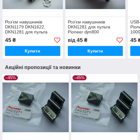
Роз'єм навушників
Роз'єм навушників
USB-
DKN1179 DKN1622,
DKN1281 для пульта
Pion
DKN1281 для пульта
Pioneer djm800
100
Pioneer djm600, DDJ-SZ2,
RR, 
45
45
45
₴
від
₴
XDJ-Aero, DDJ-ERGOV,
200
DDJ-T1
RX2
Купити
Купити
Акційні пропозиції та новинки
–45%
–45%