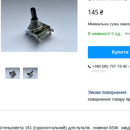
145 ₴
Мінімальна сума замов
В наявності 5 од.
Ко
Купити
+380 (95) 757-79-40
моб.тел
повернення товару п
отенціометр 161 (горизонтальний) для пультів, номінал b50k завдо