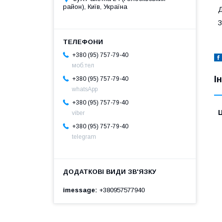
район), Київ, Україна
Д
З
+380 (95) 757-79-40
моб.тел
І
+380 (95) 757-79-40
whatsApp
+380 (95) 757-79-40
Ц
viber
+380 (95) 757-79-40
telegram
imessage
+380957577940