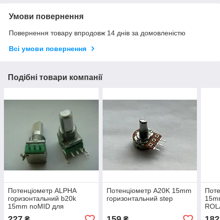
Умови повернення
Повернення товару впродовж 14 днів за домовленістю
Всі умови повернення
Подібні товари компанії
Потенціометр ALPHA
Потенціометр A20K 15mm
Поте
горизонтальний b20k
горизонтальний step
15mm
15mm noMID для
ROL
контролерів, TILTA
227
159
182
₴
₴