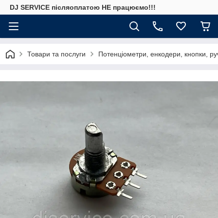
DJ SERVICE пiсляоплатою НЕ працюємо!!!
Товари та послуги
Потенціометри, енкодери, кнопки, ру