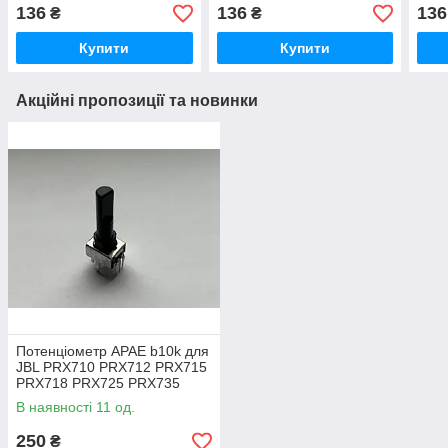
синт
136
136
136
₴
₴
Купити
Купити
Акційні пропозиції та новинки
Потенціометр APAE b10k для
JBL PRX710 PRX712 PRX715
PRX718 PRX725 PRX735
PRX815 PRX835 PRX825
В наявності 11 од.
250
₴