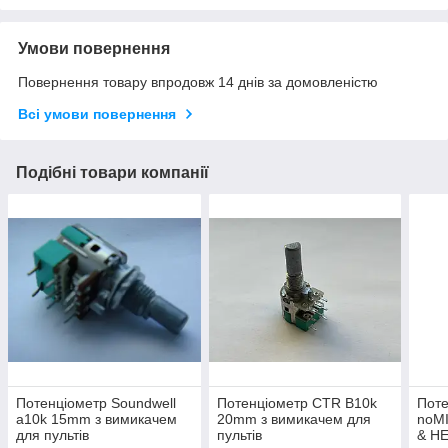
Умови повернення
Повернення товару впродовж 14 днів за домовленістю
Всі умови повернення
Подібні товари компанії
Потенціометр Soundwell
Потенціометр CTR B10k
Пот
a10k 15mm з вимикачем
20mm з вимикачем для
noMI
для пультів
пультів
& H