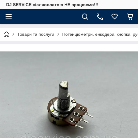
DJ SERVICE пiсляоплатою НЕ працюємо!!!
Товари та послуги
Потенціометри, енкодери, кнопки, ру