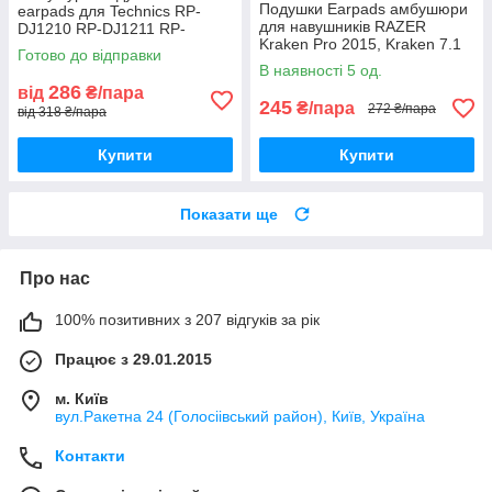
Подушки Earpads амбушюри
earpads для Technics RP-
для навушників RAZER
DJ1210 RP-DJ1211 RP-
Kraken Pro 2015, Kraken 7.1
DJ1200 EAH-DJ1200
Готово до відправки
Chroma, USB, Essential
В наявності 5 од.
286
від
₴/пара
245
₴/пара
272 ₴/пара
від 318 ₴/пара
Купити
Купити
Показати ще
Про нас
100% позитивних з 207 відгуків за рік
Працює з 29.01.2015
м. Київ
вул.Ракетна 24 (Голосіівський район), Київ, Україна
Контакти