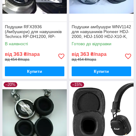
Подушки RFX3936
Подушки амбушури WNV1142
(Амбушюри) для навушників
для навушників Pioneer HDJ-
Technics RP-DH1200, RP-
2000, HDJ-1500 HDJ-X10-K,
DH1201, RP-DH1250
HDJ-X5, HDJ-X7
В наявності
Готово до відправки
363
363
від
₴/пара
від
₴/пара
від 454 ₴/пара
від 454 ₴/пара
Купити
Купити
–20%
–15%