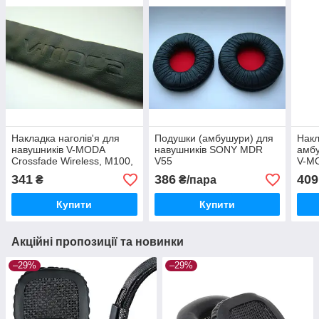
Накладка наголів'я для
Подушки (амбушури) для
Накл
навушників V-MODA
навушників SONY MDR
амбу
Crossfade Wireless, M100,
V55
V-MO
LP, LP2
Wire
341
386
409
₴
₴/пара
red
Купити
Купити
Акційні пропозиції та новинки
–29%
–29%