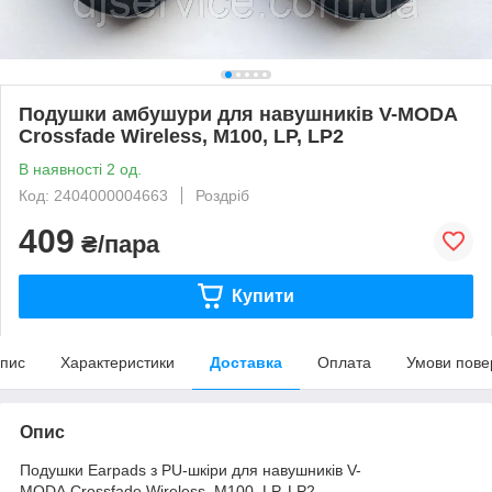
Подушки амбушури для навушників V-MODA
Crossfade Wireless, M100, LP, LP2
В наявності 2 од.
Код: 2404000004663
Роздріб
409
₴/пара
Купити
пис
Характеристики
Доставка
Оплата
Умови пове
Опис
Подушки Earpads з PU-шкіри для навушників V-
MODA Crossfade Wireless, M100, LP, LP2