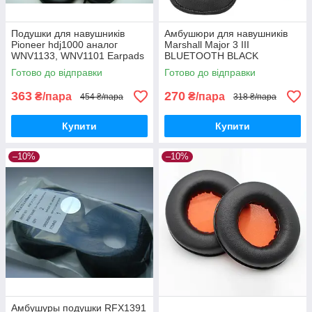
Подушки для навушників
Амбушюри для навушників
Pioneer hdj1000 аналог
Marshall Major 3 III
WNV1133, WNV1101 Earpads
BLUETOOTH BLACK
Готово до відправки
Готово до відправки
363
270
₴/пара
₴/пара
454 ₴/пара
318 ₴/пара
Купити
Купити
–10%
–10%
Амбушуры подушки RFX1391