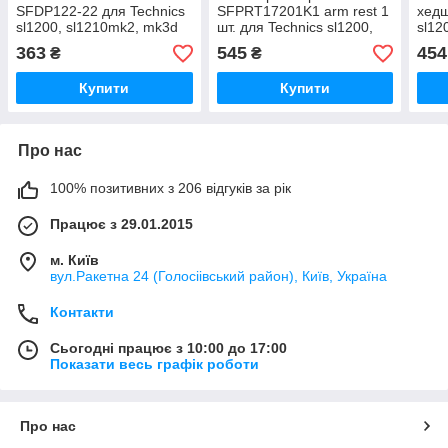
SFDP122-22 для Technics
SFPRT17201K1 arm rest 1
хедш
sl1200, sl1210mk2, mk3d
шт. для Technics sl1200,
sl12
1210mk5 mk5g
sl1210mk2 sl-1210mk5 sl-
121
363
545
454
₴
₴
1210m3d sl-1700mk2
Купити
Купити
Про нас
100% позитивних з 206 відгуків за рік
Працює з 29.01.2015
м. Київ
вул.Ракетна 24 (Голосіівський район), Київ, Україна
Контакти
Сьогодні працює з 10:00 до 17:00
Показати весь графік роботи
Про нас