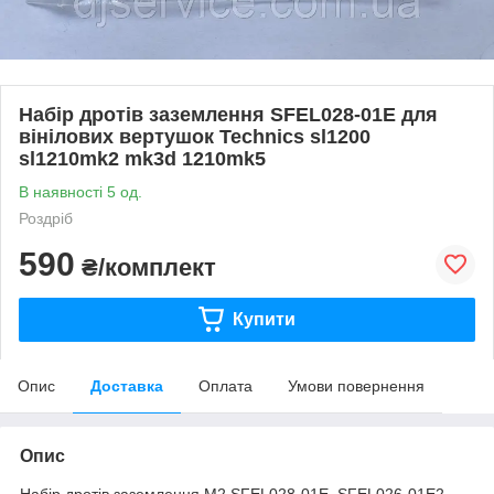
Набір дротів заземлення SFEL028-01E для
вінілових вертушок Technics sl1200
sl1210mk2 mk3d 1210mk5
В наявності 5 од.
Роздріб
590
₴/комплект
Купити
Опис
Доставка
Оплата
Умови повернення
Опис
Набір дротів заземлення M2 SFEL028-01E SFEL026-01E2