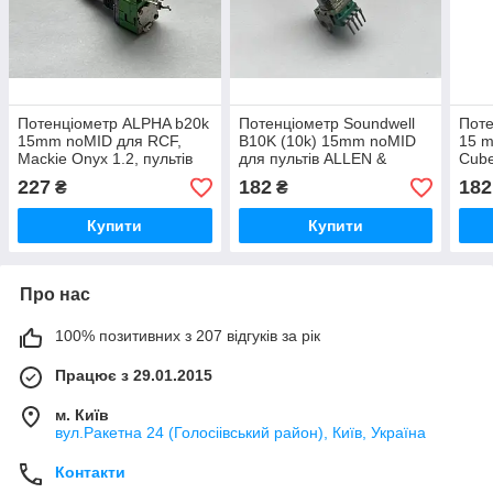
Потенціометр ALPHA b20k
Потенціометр Soundwell
Поте
15mm noMID для RCF,
B10K (10k) 15mm noMID
15 m
Mackie Onyx 1.2, пультів
для пультів ALLEN &
Cub
Vestax RANE TTM-56s
HEATH XONE K2
227
182
182
₴
₴
Купити
Купити
Про нас
100% позитивних з 207 відгуків за рік
Працює з 29.01.2015
м. Київ
вул.Ракетна 24 (Голосіівський район), Київ, Україна
Контакти