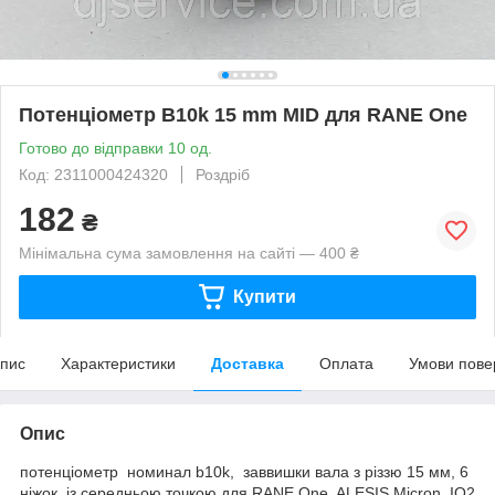
Потенціометр B10k 15 mm MID для RANE One
Готово до відправки 10 од.
Код: 2311000424320
Роздріб
182
₴
Мінімальна сума замовлення на сайті — 400 ₴
Купити
пис
Характеристики
Доставка
Оплата
Умови пове
Опис
потенціометр номинал b10k, заввишки вала з різзю 15 мм, 6
ніжок, із середньою точкою для RANE One ALESIS Micron, IO2