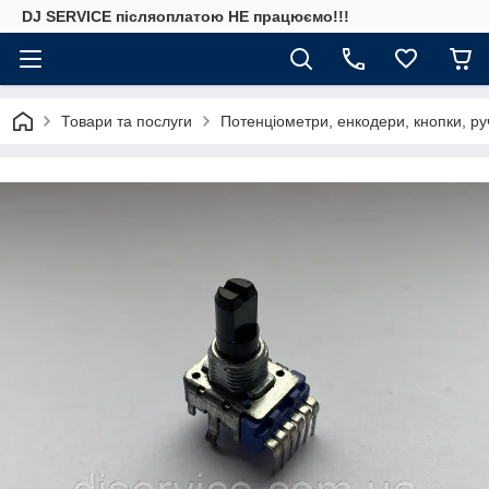
DJ SERVICE пiсляоплатою НЕ працюємо!!!
Товари та послуги
Потенціометри, енкодери, кнопки, ру