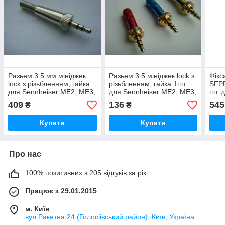
Разьем 3.5 мм мініджек
Разьем 3.5 мініджек lock з
Фікс
lock з різьбленням, гайка
різьбленням, гайка 1шт
SFPR
для Sennheiser ME2, ME3,
для Sennheiser ME2, ME3,
шт. 
Sony
Sony
sl12
409
136
545
₴
₴
1210
Купити
Купити
Про нас
100% позитивних з 205 відгуків за рік
Працює з 29.01.2015
м. Київ
вул.Ракетна 24 (Голосіівський район), Київ, Україна