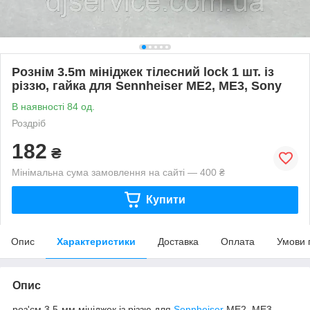
Рознім 3.5m мініджек тілесний lock 1 шт. із
різзю, гайка для Sennheiser ME2, ME3, Sony
В наявності 84 од.
Роздріб
182
₴
Мінімальна сума замовлення на сайті — 400 ₴
Купити
Опис
Характеристики
Доставка
Оплата
Умови 
Опис
роз'єм 3.5-мм мініджек із різзю для
Sennheiser
ME2, ME3,