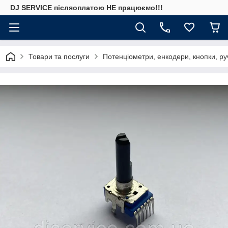
DJ SERVICE пiсляоплатою НЕ працюємо!!!
Товари та послуги
Потенціометри, енкодери, кнопки, ру