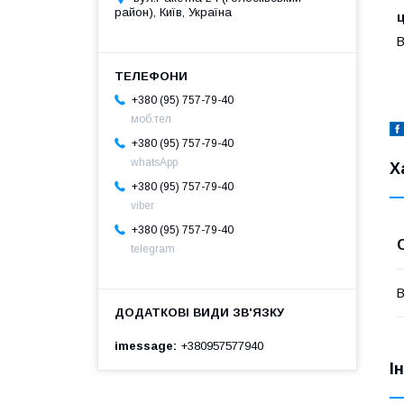
район), Київ, Україна
В
+380 (95) 757-79-40
моб.тел
+380 (95) 757-79-40
whatsApp
Х
+380 (95) 757-79-40
viber
+380 (95) 757-79-40
telegram
В
imessage
+380957577940
І