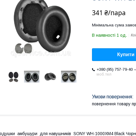
341 ₴/пара
Мінімальна сума замов
В наявності 1 од.
Ко
Купити
+380 (95) 757-79-40
моб.тел
повернення товару п
одушки амбушури для навушників SONY WH-1000XM4 Black Чор