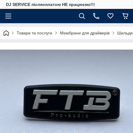
DJ SERVICE пiсляоплатою НЕ працюємо!!!
Товари та послуги
Мембрани для драйверів
Шильдик