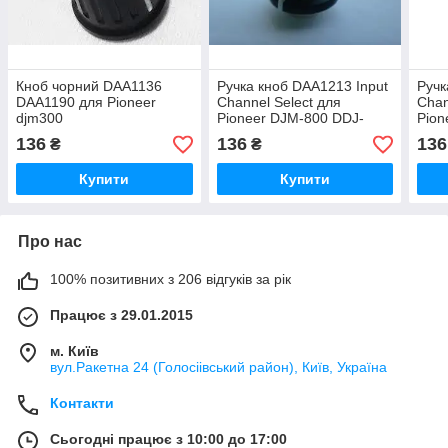
Кноб чорний DAA1136
Ручка кноб DAA1213 Input
Ручк
DAA1190 для Pioneer
Channel Select для
Chan
djm300
Pioneer DJM-800 DDJ-
Pion
1000 DJM-700 DJM-750
100
136
136
136
₴
₴
DJM-850 DJM-900
DJM
Купити
Купити
Про нас
100% позитивних з 206 відгуків за рік
Працює з 29.01.2015
м. Київ
вул.Ракетна 24 (Голосіівський район), Київ, Україна
Контакти
Сьогодні працює з 10:00 до 17:00