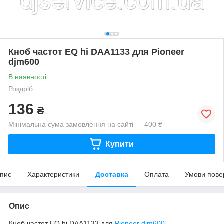
Кноб частот EQ hi DAA1133 для Pioneer
djm600
В наявності
Роздріб
136
₴
Мінімальна сума замовлення на сайті — 400 ₴
Купити
пис
Характеристики
Доставка
Оплата
Умови пове
Опис
Кноб частот EQ hi DAA1133 для
Pioneer djm600