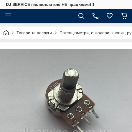
DJ SERVICE пiсляоплатою НЕ працюємо!!!
Товари та послуги
Потенціометри, енкодери, кнопки, ру