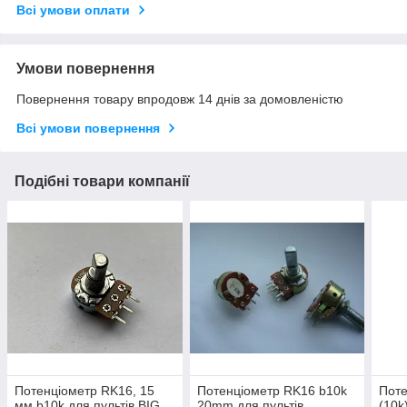
Всі умови оплати
Умови повернення
Повернення товару впродовж 14 днів за домовленістю
Всі умови повернення
Подібні товари компанії
Потенціометр RK16, 15
Потенціометр RK16 b10k
Поте
мм b10k для пультів BIG
20mm для пультів,
(10k