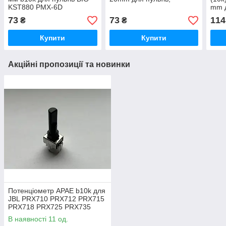
KST880 PMX-6D
mm д
73
73
114
₴
₴
Купити
Купити
Акційні пропозиції та новинки
Потенціометр APAE b10k для
JBL PRX710 PRX712 PRX715
PRX718 PRX725 PRX735
PRX815 PRX835 PRX825
В наявності 11 од.